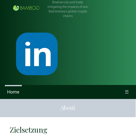
Biodiversity and trade:
mitigating the impacts of non-
food biomass global supply
chains
Home
☰
About
Zielsetzung